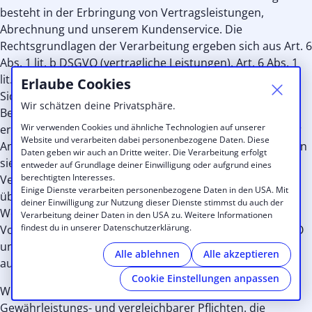
besteht in der Erbringung von Vertragsleistungen,
Abrechnung und unserem Kundenservice. Die
Rechtsgrundlagen der Verarbeitung ergeben sich aus Art. 6
Abs. 1 lit. b DSGVO (vertragliche Leistungen), Art. 6 Abs. 1
lit. f DSGVO (Analyse, Statistik, Optimierung,
Erlaube Cookies
Sicherheitsmaßnahmen). Wir verarbeiten Daten, die zur
Wir schätzen deine Privatsphäre.
Begründung und Erfüllung der vertraglichen Leistungen
Wir verwenden Cookies und ähnliche Technologien auf unserer
erforderlich sind und weisen auf die Erforderlichkeit ihrer
Website und verarbeiten dabei personenbezogene Daten. Diese
Angabe hin. Eine Offenlegung an Externe erfolgt nur, wenn
Daten geben wir auch an Dritte weiter. Die Verarbeitung erfolgt
sie im Rahmen eines Auftrags erforderlich ist. Bei der
entweder auf Grundlage deiner Einwilligung oder aufgrund eines
berechtigten Interesses.
Verarbeitung der uns im Rahmen eines Auftrags
Einige Dienste verarbeiten personenbezogene Daten in den USA. Mit
überlassenen Daten handeln wir entsprechend den
deiner Einwilligung zur Nutzung dieser Dienste stimmst du auch der
Weisungen der Auftraggeber sowie der gesetzlichen
Verarbeitung deiner Daten in den USA zu. Weitere Informationen
findest du in unserer Datenschutzerklärung.
Vorgaben einer Auftragsverarbeitung gem. Art. 28 DSGVO
und verarbeiten die Daten zu keinen anderen, als den
Alle ablehnen
Alle akzeptieren
auftragsgemäßen Zwecken.
Cookie Einstellungen anpassen
Wir löschen die Daten nach Ablauf gesetzlicher
Gewährleistungs- und vergleichbarer Pflichten. die