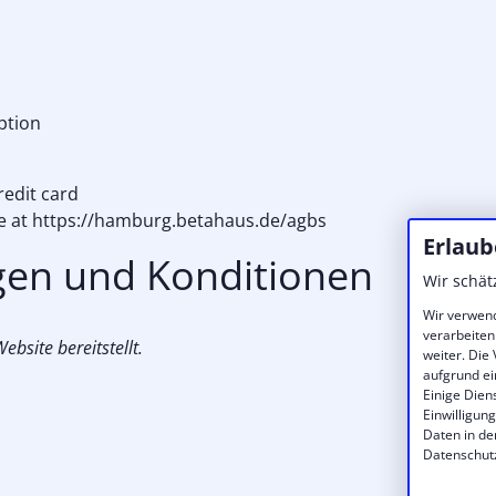
ption
redit card
ble at https://hamburg.betahaus.de/agbs
Erlaub
gen und Konditionen
Wir schät
Wir verwend
verarbeiten
bsite bereitstellt.
weiter. Die
aufgrund ei
Einige Dien
Einwilligun
Daten in de
Datenschut