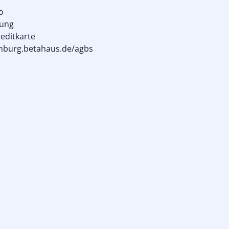
o
rung
reditkarte
amburg.betahaus.de/agbs